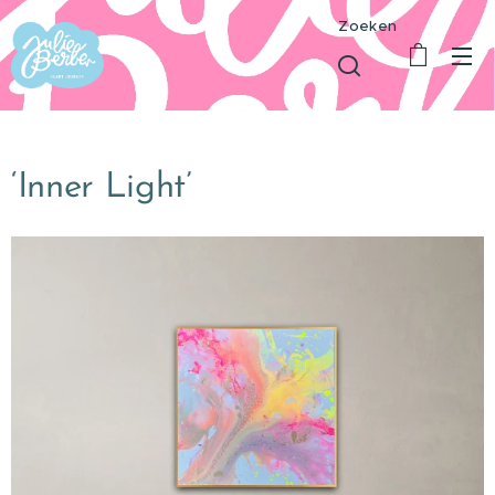
Zoeken
‘Inner Light’