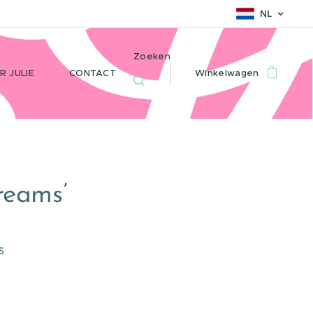
NL
Zoeken
R JULIE
CONTACT
Winkelwagen
reams’
s