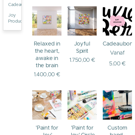
Cadeaubon
Joy
Products
Relaxed in
Joyful
Cadeaubon
the heart,
Spirit
Vanaf
awake in
1.750,00
€
5,00
€
the brain
1.400,00
€
'Paint for
'Paint for
Custom