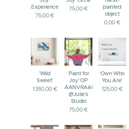
Joy'
Joy' Circle
hand-
Experience
painted
75,00
€
object
75,00
€
0,00
€
Niet in
voorraad
'Wild
'Paint for
‘Own Who
Sweet'
Joy' OP
You Are’
AANVRAAG
1.350,00
€
125,00
€
@Julie's
Studio
75,00
€