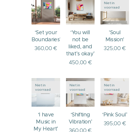
Niet in
voorraad
‘Set your
‘You will
'Soul
Boundaries’
not be
Mission'
liked, and
360,00
€
325,00
€
that’s okay’
450,00
€
Niet in
Niet in
Niet in
voorraad
voorraad
voorraad
‘I have
‘Shifting
‘Pink Soul’
Music in
Vibration’
395,00
€
My Heart’
360,00
€