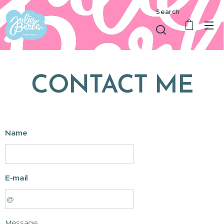
Search
CONTACT
ME
Name
E-mail
Message