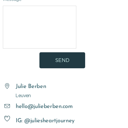
SEND
Julie Berben
Leuven
hello@julieberben.com
IG: @juliesheartjourney